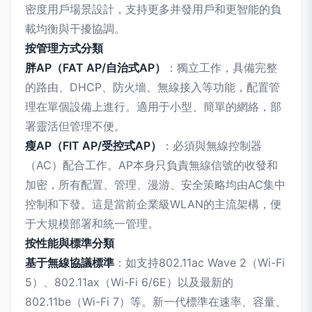
密度用戶場景設計，支持更多并發用戶和更智能的負
載均衡與干擾協調。
按管理方式分類
胖AP（FAT AP/自治式AP）
：獨立工作，具備完整
的路由、DHCP、防火墻、無線接入等功能，配置管
理在單個設備上進行。適用于小型、簡單的網絡，部
署靈活但管理不便。
瘦AP（FIT AP/受控式AP）
：必須與無線控制器
（AC）配合工作。AP本身只負責無線信號的收發和
加密，所有配置、管理、漫游、安全策略均由AC集中
控制和下發。這是當前企業級WLAN的主流架構，便
于大規模部署和統一管理。
按性能與標準分類
基于無線協議標準
：如支持802.11ac Wave 2（Wi-Fi
5）、802.11ax（Wi-Fi 6/6E）以及最新的
802.11be（Wi-Fi 7）等。新一代標準在速率、容量、