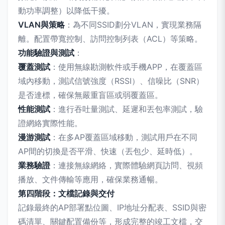
動功率調整）以降低干擾。
VLAN與策略
：為不同SSID劃分VLAN，實現業務隔
離。配置帶寬控制、訪問控制列表（ACL）等策略。
功能驗證與測試
：
覆蓋測試
：使用無線勘測軟件或手機APP，在覆蓋區
域內移動，測試信號強度（RSSI）、信噪比（SNR）
是否達標，確保無嚴重盲區或弱覆蓋區。
性能測試
：進行吞吐量測試、延遲和丟包率測試，驗
證網絡實際性能。
漫游測試
：在多AP覆蓋區域移動，測試用戶在不同
AP間的切換是否平滑、快速（丟包少、延時低）。
業務驗證
：連接無線網絡，實際體驗網頁訪問、視頻
播放、文件傳輸等應用，確保業務通暢。
第四階段：文檔記錄與交付
記錄最終的AP部署點位圖、IP地址分配表、SSID與密
碼清單、關鍵配置備份等，形成完整的竣工文檔，交