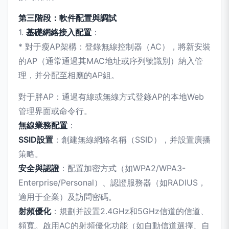
第三階段：軟件配置與調試
1.
基礎網絡接入配置
：
* 對于瘦AP架構：登錄無線控制器（AC），將新安裝
的AP（通常通過其MAC地址或序列號識別）納入管
理，并分配至相應的AP組。
對于胖AP：通過有線或無線方式登錄AP的本地Web
管理界面或命令行。
無線業務配置
：
SSID設置
：創建無線網絡名稱（SSID），并設置廣播
策略。
安全與認證
：配置加密方式（如WPA2/WPA3-
Enterprise/Personal）、認證服務器（如RADIUS，
適用于企業）及訪問密碼。
射頻優化
：規劃并設置2.4GHz和5GHz信道的信道、
頻寬。啟用AC的射頻優化功能（如自動信道選擇、自