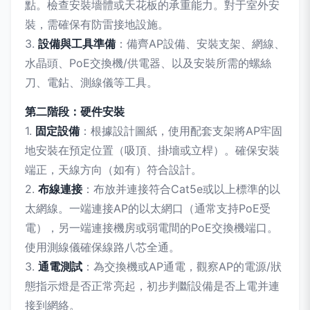
點。檢查安裝墻體或天花板的承重能力。對于室外安
裝，需確保有防雷接地設施。
3.
設備與工具準備
：備齊AP設備、安裝支架、網線、
水晶頭、PoE交換機/供電器、以及安裝所需的螺絲
刀、電鉆、測線儀等工具。
第二階段：硬件安裝
1.
固定設備
：根據設計圖紙，使用配套支架將AP牢固
地安裝在預定位置（吸頂、掛墻或立桿）。確保安裝
端正，天線方向（如有）符合設計。
2.
布線連接
：布放并連接符合Cat5e或以上標準的以
太網線。一端連接AP的以太網口（通常支持PoE受
電），另一端連接機房或弱電間的PoE交換機端口。
使用測線儀確保線路八芯全通。
3.
通電測試
：為交換機或AP通電，觀察AP的電源/狀
態指示燈是否正常亮起，初步判斷設備是否上電并連
接到網絡。