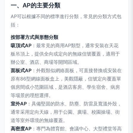
一、AP的主要分類
AP可以根據不同的標準進行分類，常見的分類方式包
括：
按部署方式與形態分類
吸頂式AP
：最常見的商用AP類型，通常安裝在天花
板吊頂上，提供全向或定向的無線信號覆蓋，適用于
辦公室、酒店、商場等開闊區域。
面板式AP
：外觀類似網絡面板，可直接替換或安裝在
原有86型網線面板盒上，美觀隱蔽，信號定向覆蓋單
個房間或小范圍區域，是酒店客房、學生宿舍、病房
等場景的理想選擇。
室外AP
：具備堅固的防水、防塵、防雷及寬溫外殼，
通常采用定向天線，用于公園、廣場、校園操場、街
道等室外環境的無線覆蓋。
高密度AP
：專門為體育館、會議中心、大型禮堂等高