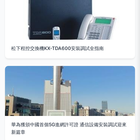
松下程控交換機KX-TDA600安裝調試全指南
華為獲頒中國首個5G進網許可證 通信設備安裝調試迎來
新篇章