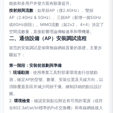
能效和多用戶并發方面有顯著提升。
按射頻與流數
：如單頻AP（僅2.4GHz）、雙頻
AP（2.4GHz & 5GHz）、三頻AP（新增一個5GHz
或6GHz頻段）。MIMO流數（如2x2， 4x4）決定了
空間流數量，直接影響理論傳輸速率和帶機量。
二、通信設備（AP）安裝調試流程
規范的安裝調試是保障無線網絡質量的基礎，主要步
驟如下：
第一階段：安裝前規劃與準備
1.
現場勘測
：使用專業工具對部署環境進行信號勘
測，確定AP的型號、數量、安裝位置及天線方向，以
消除覆蓋盲區并減少同頻干擾。繪制詳細的點位設計
圖。
2.
環境檢查
：確認安裝點位附近有可用的電源（或符
合802.3af/at/bt標準的PoE交換機）和有線網絡接入