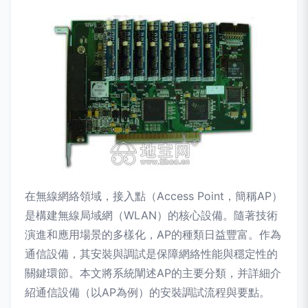
在無線網絡領域，接入點（Access Point，簡稱AP）
是構建無線局域網（WLAN）的核心設備。隨著技術
演進和應用場景的多樣化，AP的種類日益豐富。作為
通信設備，其安裝與調試是保障網絡性能與穩定性的
關鍵環節。本文將系統闡述AP的主要分類，并詳細介
紹通信設備（以AP為例）的安裝調試流程與要點。