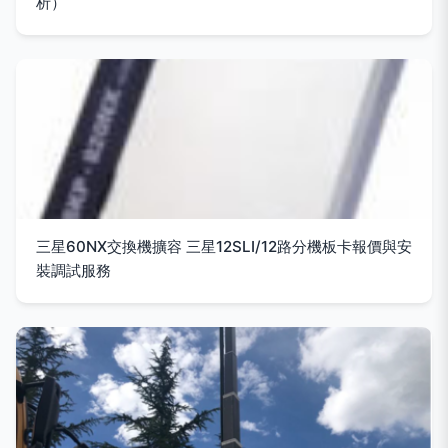
析）
三星60NX交換機擴容 三星12SLI/12路分機板卡報價與安
裝調試服務